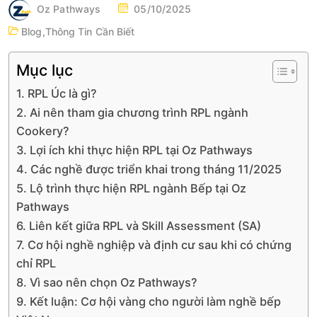
P
Oz Pathways
05/10/2025
O
Blog
,
Thông Tin Cần Biết
S
T
Mục lục
E
1. RPL Úc là gì?
D
2. Ai nên tham gia chương trình RPL ngành
O
Cookery?
N
3. Lợi ích khi thực hiện RPL tại Oz Pathways
4. Các nghề được triển khai trong tháng 11/2025
5. Lộ trình thực hiện RPL ngành Bếp tại Oz
Pathways
6. Liên kết giữa RPL và Skill Assessment (SA)
7. Cơ hội nghề nghiệp và định cư sau khi có chứng
chỉ RPL
8. Vì sao nên chọn Oz Pathways?
9. Kết luận: Cơ hội vàng cho người làm nghề bếp