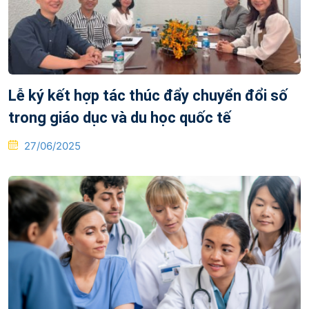
Lễ ký kết hợp tác thúc đẩy chuyển đổi số
trong giáo dục và du học quốc tế
Posted
27/06/2025
on