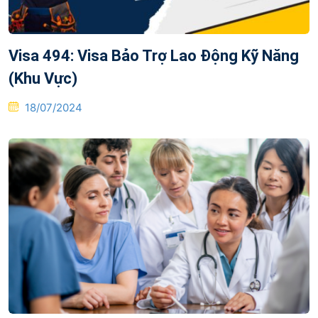
Visa 494: Visa Bảo Trợ Lao Động Kỹ Năng
(Khu Vực)
Posted
18/07/2024
on