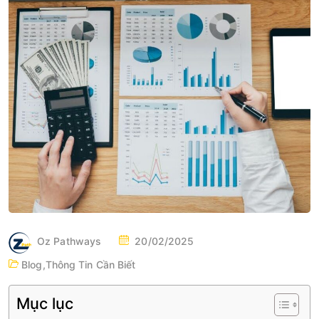
P
Oz Pathways
20/02/2025
O
Blog
,
Thông Tin Cần Biết
S
T
Mục lục
E