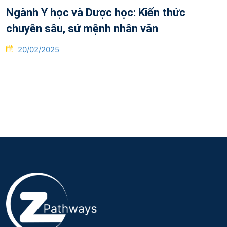
Ngành Y học và Dược học: Kiến thức
chuyên sâu, sứ mệnh nhân văn
Posted
20/02/2025
on