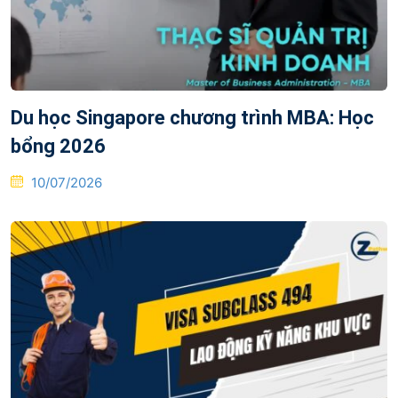
Du học Singapore chương trình MBA: Học
bổng 2026
Posted
10/07/2026
on