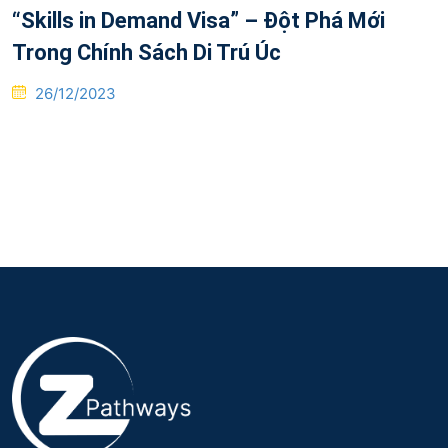
“Skills in Demand Visa” – Đột Phá Mới
Trong Chính Sách Di Trú Úc
Posted
26/12/2023
on