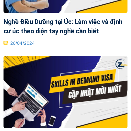
Nghề Điều Dưỡng tại Úc: Làm việc và định
cư úc theo diện tay nghề cần biết
Posted
26/04/2024
on