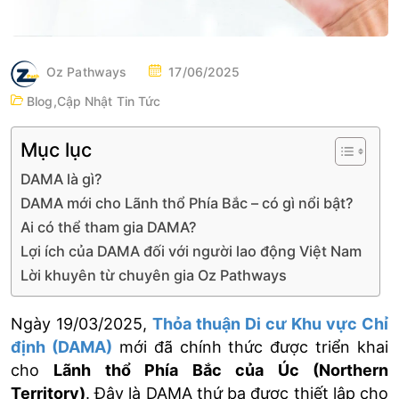
P
Oz Pathways
17/06/2025
O
Blog
,
Cập Nhật Tin Tức
S
T
Mục lục
E
DAMA là gì?
D
DAMA mới cho Lãnh thổ Phía Bắc – có gì nổi bật?
O
Ai có thể tham gia DAMA?
N
Lợi ích của DAMA đối với người lao động Việt Nam
Lời khuyên từ chuyên gia Oz Pathways
Ngày 19/03/2025,
Thỏa thuận Di cư Khu vực Chỉ
định (DAMA)
mới đã chính thức được triển khai
cho
Lãnh thổ Phía Bắc của Úc (Northern
Territory)
. Đây là DAMA thứ ba được thiết lập cho